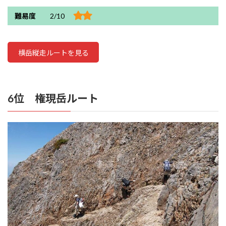
難易度
2/10
横岳縦走ルートを見る
6位 権現岳ルート