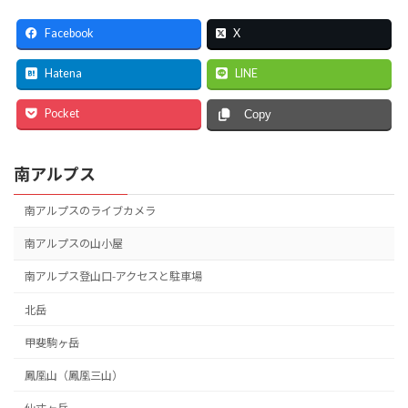
Facebook
X
Hatena
LINE
Pocket
Copy
南アルプス
南アルプスのライブカメラ
南アルプスの山小屋
南アルプス登山口-アクセスと駐車場
北岳
甲斐駒ヶ岳
鳳凰山（鳳凰三山）