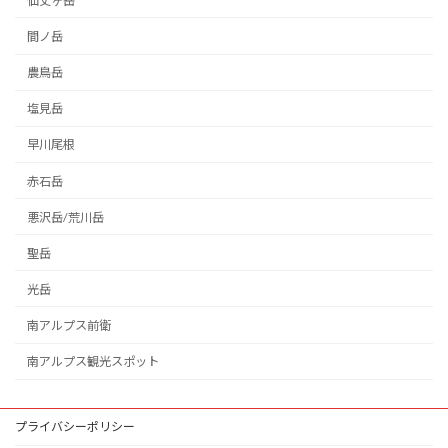
仙丈ヶ岳
間ノ岳
農鳥岳
塩見岳
早川尾根
赤石岳
悪沢岳/荒川岳
聖岳
光岳
南アルプス前衛
南アルプス観光スポット
プライバシーポリシー