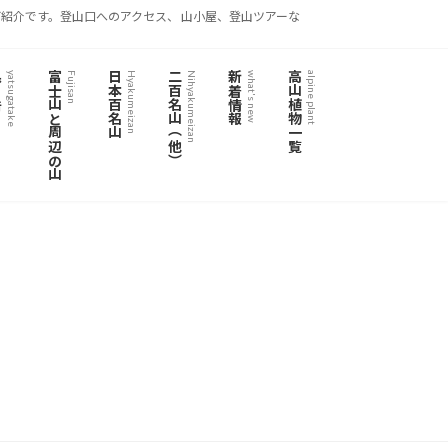
紹介です。登山口へのアクセス、 山小屋、登山ツアーな
岳
富士山と周辺の山
日本百名山
二百名山（他）
新着情報
高山植物一覧
yatsugatake
Fujisan
Hyakumeizan
Nihyakumeizan
what's new
alpine plant