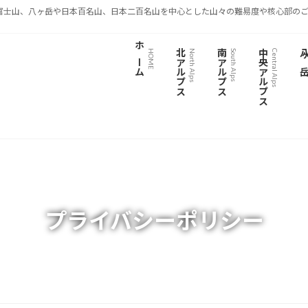
富士山、八ヶ岳や日本百名山、日本二百名山を中心とした山々の難易度や核心部のご
ホーム
北アルプス
南アルプス
中央アルプス
八ヶ
HOME
North Alps
South Alps
Central Alps
プライバシーポリシー