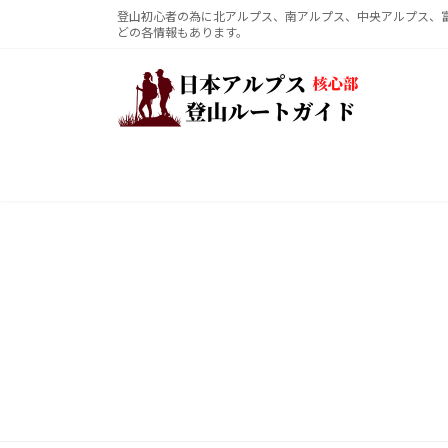
コ
ナ
登山初心者の為に北アルプス、南アルプス、中央アルプス、
どの各情報もあります。
ン
ビ
テ
ゲ
ン
ー
ツ
シ
へ
ョ
ス
ン
キ
に
ッ
移
プ
動