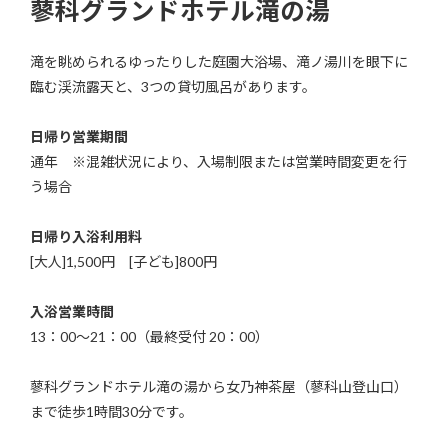
蓼科グランドホテル滝の湯
滝を眺められるゆったりした庭園大浴場、滝ノ湯川を眼下に
臨む渓流露天と、3つの貸切風呂があります。
日帰り
営業期間
通年
※
混雑状況により、入場制限または営業時間変更を行
う場合
日帰り入浴利用料
[大人]1,500円 [子ども]800円
入浴営業時間
13：00～21：00（最終受付 20：00）
蓼科グランドホテル滝の湯から女乃神茶屋（蓼科山登山口）
まで徒歩1時間30分です。