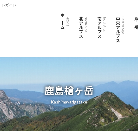
ートガイド
ホーム
北アルプス
南アルプス
中央アルプス
八ヶ
HOME
North Alps
South Alps
Central Alps
鹿島槍ヶ岳
Kashimayarigatake