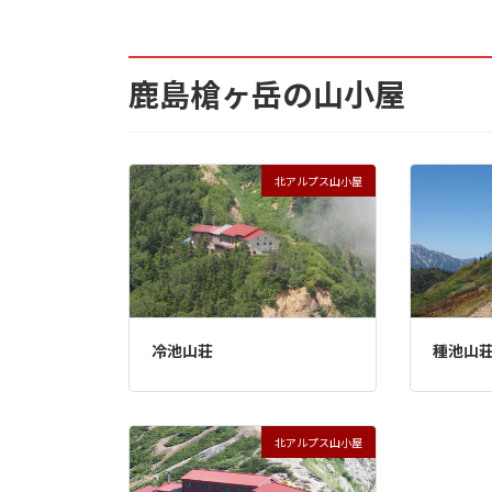
10.1.2.
役場
鹿島槍ヶ岳の山小屋
10.1.3.
温泉宿の問い合わせ
10.1.4.
登山届提出
北アルプス山小屋
10.1.5.
登山地図のスマホアプリ
11.
鹿島槍ヶ岳山頂周辺の気温
12.
鹿島槍ヶ岳へ登るための装備と服
冷池山荘
種池山
13.
服装や装備品のチェックリスト
北アルプス山小屋