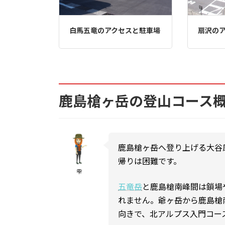
白馬五竜のアクセスと駐車場
扇沢の
鹿島槍ヶ岳の
登山コース
鹿島槍ヶ岳へ登り上げる大谷
帰りは困難です。
雫
五竜岳
と鹿島槍南峰間は鎖場
れません。爺ヶ岳から鹿島槍
向きで、北アルプス入門コー