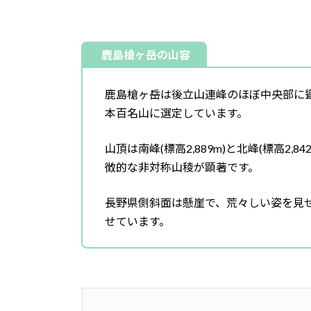
鹿島槍ヶ岳の山容
鹿島槍ヶ岳は後立山連峰のほぼ中央部に
本百名山に選定しています。
山頂は南峰(標高2,889m)と北峰(標高2
徴的な非対称山稜が顕著です。
長野県側斜面は懸崖で、荒々しい姿を見
せています。