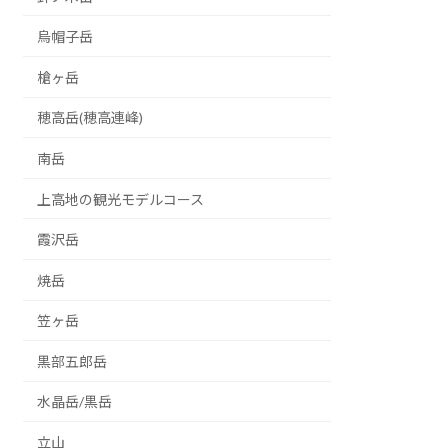
烏帽子岳
槍ヶ岳
穂高岳(穂高連峰)
南岳
上高地の観光モデルコース
霞沢岳
焼岳
笠ヶ岳
黒部五郎岳
水晶岳/黒岳
立山