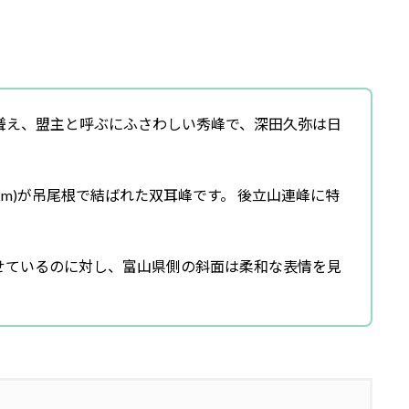
聳え、盟主と呼ぶにふさわしい秀峰で、深田久弥は日
,842m)が吊尾根で結ばれた双耳峰です。 後立山連峰に特
せているのに対し、富山県側の斜面は柔和な表情を見