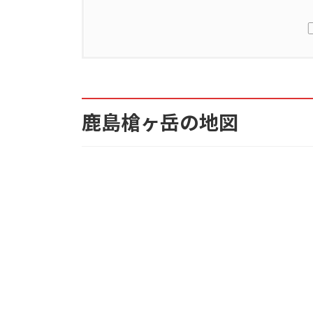
1.
鹿島槍ヶ岳の地図
2.
鹿島槍ヶ岳の山小屋
鹿島槍ヶ岳の地図
3.
鹿島槍ヶ岳のアクセス
4.
鹿島槍ヶ岳の登山コース概要
4.1.
① 大谷原から鹿島槍ヶ岳ルー
4.1.1.
大谷原から鹿島槍ヶ岳ルー
4.2.
② 八峰キレット（キレット小
4.2.1.
八峰キレット（キレット小