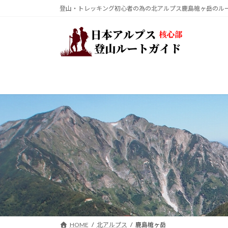
コ
ナ
登山・トレッキング初心者の為の北アルプス鹿島槍ヶ岳のル
ン
ビ
テ
ゲ
ン
ー
ツ
シ
へ
ョ
ス
ン
キ
に
ッ
移
プ
動
HOME
北アルプス
鹿島槍ヶ岳