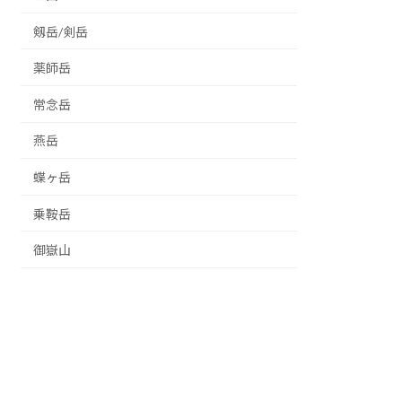
剱岳/剣岳
薬師岳
常念岳
燕岳
蝶ヶ岳
乗鞍岳
御嶽山