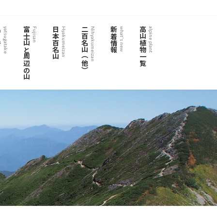
岳
富士山と周辺の山
日本百名山
二百名山（他）
新着情報
高山植物一覧
yatsugatake
Fujisan
Hyakumeizan
Nihyakumeizan
what's new
alpine plant