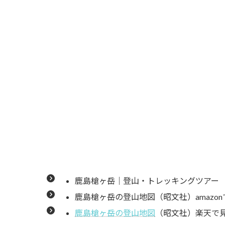
5.
鹿島槍ヶ岳は日帰り登山が出来る
6.
鹿島槍ヶ岳の魅力
7.
カクネ里雪渓
7.1.
カクネ里雪渓の名前の由来
7.2.
氷河と認定された「カクネ里
8.
鹿島槍ヶ岳に見られる高山植物
9.
鹿島槍ヶ岳の名前の由来
鹿島槍ヶ岳｜登山・トレッキングツアー
10.
各種情報
鹿島槍ヶ岳の登山地図（昭文社）amazo
鹿島槍ヶ岳の登山地図
（昭文社）楽天で
10.1.1.
鹿島槍ヶ岳登山ツアー