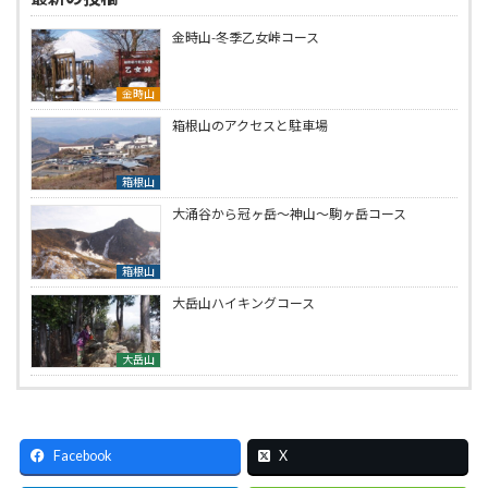
金時山-冬季乙女峠コース
金時山
箱根山のアクセスと駐車場
箱根山
大涌谷から冠ヶ岳～神山～駒ヶ岳コース
箱根山
大岳山ハイキングコース
大岳山
Facebook
X