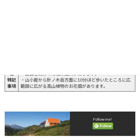
最寄
JR大糸線信濃大町
り駅
登山
口～
扇沢から柏原新道で徒歩4時間
徒歩
最寄
爺ヶ岳 鹿島槍ヶ岳 針ノ木岳 岩小屋沢岳 鳴沢岳 赤
りの
沢岳 スバリ岳 蓮華岳
山
その
・携帯電話充電器あり
他
・山岳警備隊の常駐隊詰所があります。
特記
・山小屋から針ノ木岳方面に10分ほど歩いたところに広
事項
範囲に広がる高山植物のお花畑があります。
Follow me!