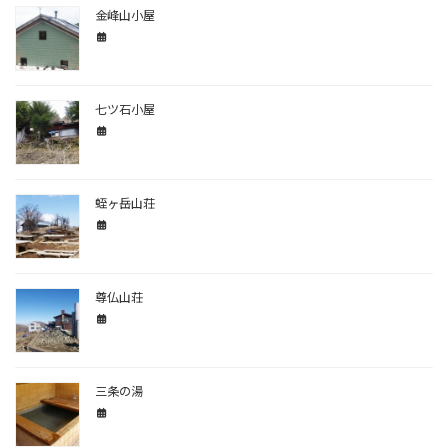
金峰山小屋
七ツ石小屋
蛭ヶ岳山荘
尊仏山荘
三条の湯