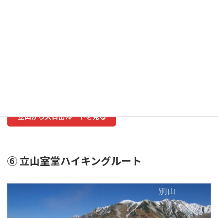
立山から大日岳ルートの難易度
難易度
3/10
体力
2/10 泊
立山から大日岳ルートを見る
⑥
立山室堂ハイキング
ルート