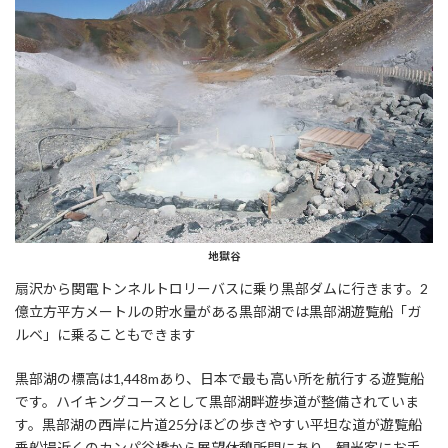
地獄谷
扇沢から関電トンネルトロリーバスに乗り黒部ダムに行きます。2
億立方平方メートルの貯水量がある黒部湖では黒部湖遊覧船「ガ
ルベ」に乗ることもできます
黒部湖の標高は1,448mあり、日本で最も高い所を航行する遊覧船
です。ハイキングコースとして黒部湖畔遊歩道が整備されていま
す。黒部湖の西岸に片道25分ほどの歩きやすい平坦な道が遊覧船
乗船場近くのカンパ谷橋から展望休憩所間にあり、観光客にお手