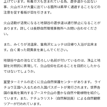
上げています。有毒ガスも含まれている為、遊歩道から出ない
事、火山ガスが大量に出ている箇所は素早く通過することなどの
注意を促す看板が目を引きます。
火山活動が活発になると地獄谷の遊歩道は通行禁止になることが
あります。詳しくは長野自然環境事務所へお問い合わせくださ
い。
また、みくりが池温泉、雷鳥沢ヒュッテは日帰り入浴が出来ま
す。白く濁った硫黄泉を楽しんでください。
地獄谷や血の池などと恐ろしい名前が付いているのは、浄土と地
獄を対照的に表現して、立山信仰を広めることを目的としたから
ではないでしょうか。
室堂ターミナルの近くに立山自然保護センターがあります。 ライ
チョウ王国へ入るための入国パスポートが発行されます。世界各
国の雷鳥を案内するブースや立山の豊かな自然や動植物を紹介し
ています。また、ナチュラリスト（自然解説員）による自然観察
ツアーが行われています。