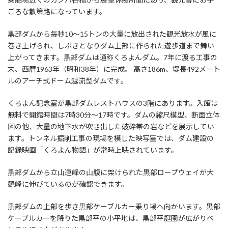
ごろな散策路になっています。
黒部ダムから毎秒10～15トンの大量に放出された観光放水が風に
巻き上げられ、しぶきとなりダム上部に作られた遊歩道まで舞い
上がってきます。黒部ダムは通称くろよんダム。7年に渡る工事の
末、西暦1963年（昭和38年）に完成。 高さ186m、堤長492メート
ルのアーチ式ドーム越流型ダムです。
くろよん記念室が黒部ダムレストハウスの3階にあります。入館は
無料で開館時間は7時30分～17時です。ダムの縮尺模型、断面立体
図の他、大量の地下水が吹き出した破砕帯の岩などを展示してい
ます。トンネル掘削工事の現場を模した映写室では、ダム建設の
記録映画「くろよん物語」が常時上映されています。
黒部ダムから立山連峰の山腹に架けられた黒部ロープウェイが大
観峰に伸びているのが確認できます。
黒部ダムの上部を歩き黒部ケーブルカー乗り場へ向かいます。黒部
ケーブルカーを降りた黒部平の小平地は、黒部平庭園が広がりベ