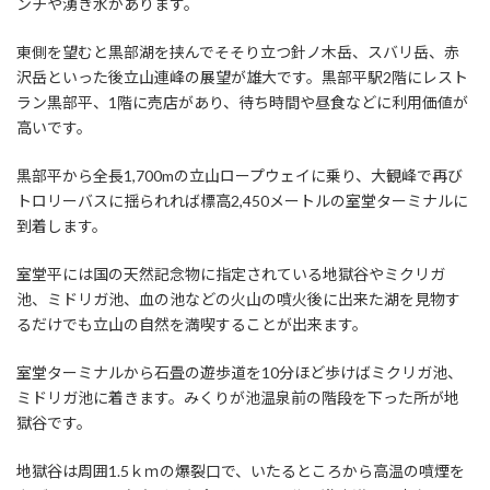
ンチや湧き水があります。
東側を望むと黒部湖を挟んでそそり立つ針ノ木岳、スバリ岳、赤
沢岳といった後立山連峰の展望が雄大です。黒部平駅2階にレスト
ラン黒部平、1階に売店があり、待ち時間や昼食などに利用価値が
高いです。
黒部平から全長1,700mの立山ロープウェイに乗り、大観峰で再び
トロリーバスに揺られれば標高2,450メートルの室堂ターミナルに
到着します。
室堂平には国の天然記念物に指定されている地獄谷やミクリガ
池、ミドリガ池、血の池などの火山の噴火後に出来た湖を見物す
るだけでも立山の自然を満喫することが出来ます。
室堂ターミナルから石畳の遊歩道を10分ほど歩けばミクリガ池、
ミドリガ池に着きます。みくりが池温泉前の階段を下った所が地
獄谷です。
地獄谷は周囲1.5ｋｍの爆裂口で、いたるところから高温の噴煙を