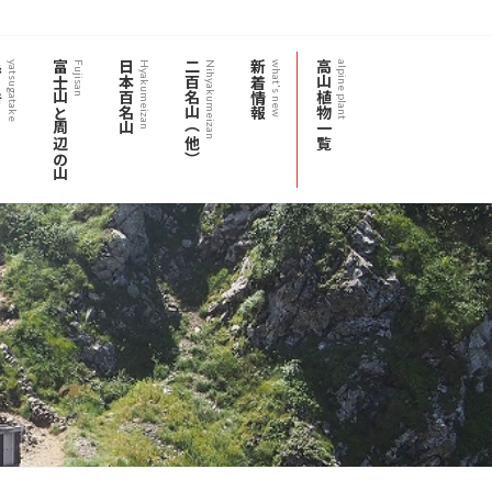
岳
富士山と周辺の山
日本百名山
二百名山（他）
新着情報
高山植物一覧
yatsugatake
Fujisan
Hyakumeizan
Nihyakumeizan
what's new
alpine plant