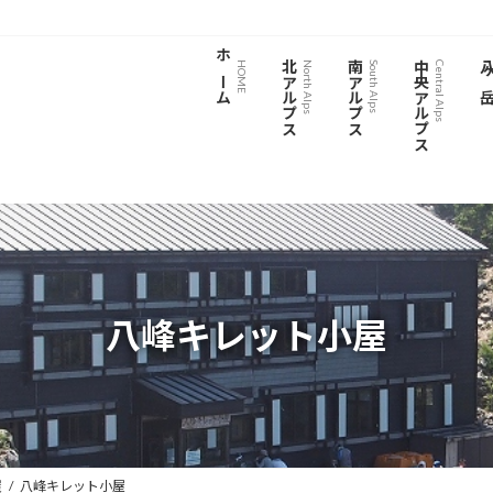
ホーム
北アルプス
南アルプス
中央アルプス
八ヶ
HOME
North Alps
South Alps
Central Alps
八峰キレット小屋
屋
八峰キレット小屋