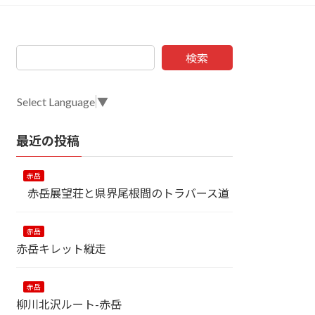
検索
Select Language
▼
最近の投稿
赤岳
赤岳展望荘と県界尾根間のトラバース道
赤岳
赤岳キレット縦走
赤岳
柳川北沢ルート-赤岳