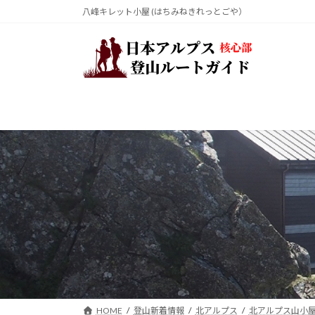
コ
ナ
八峰キレット小屋 (はちみねきれっとごや）
ン
ビ
テ
ゲ
ン
ー
ツ
シ
へ
ョ
ス
ン
キ
に
ッ
移
プ
動
HOME
登山新着情報
北アルプス
北アルプス山小