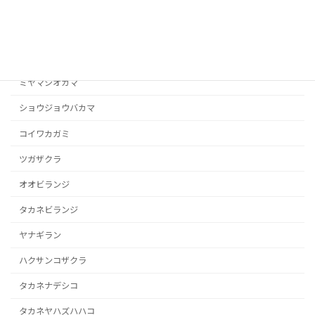
ヤマホタルブクロ
ヨツバシオガマ
タカネシオガマ
ミヤマシオガマ
ショウジョウバカマ
コイワカガミ
ツガザクラ
オオビランジ
タカネビランジ
ヤナギラン
ハクサンコザクラ
タカネナデシコ
タカネヤハズハハコ