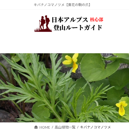
コ
ナ
キバナノコマノツメ【黄花の駒の爪】
ン
ビ
テ
ゲ
ン
ー
ツ
シ
へ
ョ
ス
ン
キ
に
ッ
移
プ
動
HOME
高山植物一覧
キバナノコマノツメ