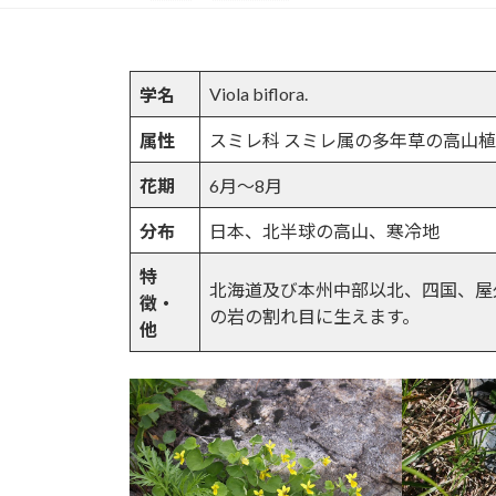
Viola biflora.
学名
属性
スミレ科 スミレ属の多年草の高山
花期
6月～8月
分布
日本、北半球の高山、寒冷地
特
北海道及び本州中部以北、四国、屋
徴・
の岩の割れ目に生えます。
他