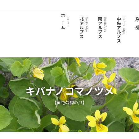
ホーム
北アルプス
南アルプス
中央アルプス
八ヶ
HOME
North Alps
South Alps
Central Alps
キバナノコマノツメ
【黄花の駒の爪】