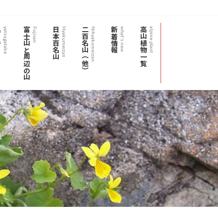
岳
富士山と周辺の山
日本百名山
二百名山（他）
新着情報
高山植物一覧
yatsugatake
Fujisan
Hyakumeizan
Nihyakumeizan
what's new
alpine plant