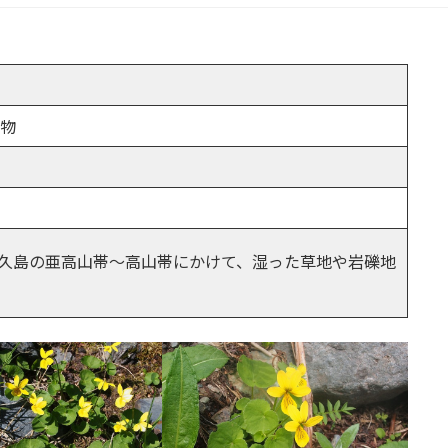
植物
久島の亜高山帯～高山帯にかけて、湿った草地や岩礫地