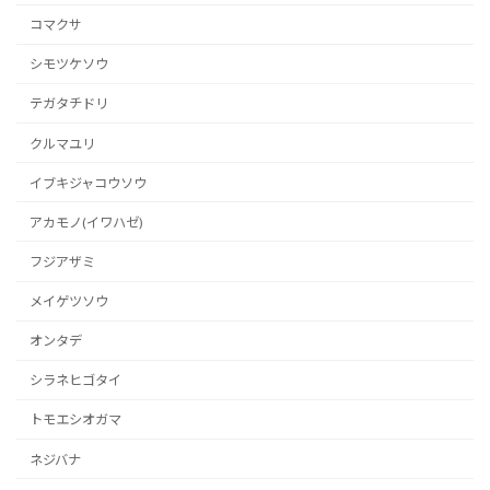
コマクサ
シモツケソウ
テガタチドリ
クルマユリ
イブキジャコウソウ
アカモノ(イワハゼ)
フジアザミ
メイゲツソウ
オンタデ
シラネヒゴタイ
トモエシオガマ
ネジバナ