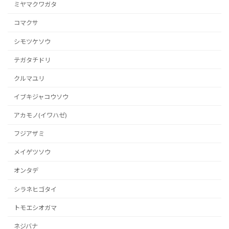
ミヤマクワガタ
コマクサ
シモツケソウ
テガタチドリ
クルマユリ
イブキジャコウソウ
アカモノ(イワハゼ)
フジアザミ
メイゲツソウ
オンタデ
シラネヒゴタイ
トモエシオガマ
ネジバナ