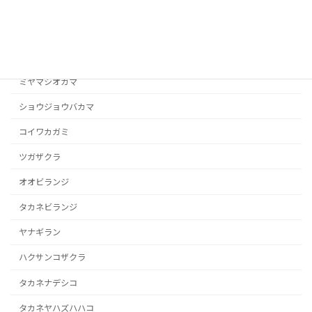
ヤマホタルブクロ
ヨツバシオガマ
タカネシオガマ
ミヤマシオガマ
ショウジョウバカマ
コイワカガミ
ツガザクラ
オオビランジ
タカネビランジ
ヤナギラン
ハクサンコザクラ
タカネナデシコ
タカネヤハズハハコ