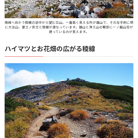
南峰へ向かう稜線の途中から望む立山。一番高く見える所が雄山で、その左手側に順
に大汝山、富士ノ折立と稜線が連なっています。雄山と浄土山の鞍部に一ノ越山荘が
建っているのが見えます。
ハイマツとお花畑の広がる稜線