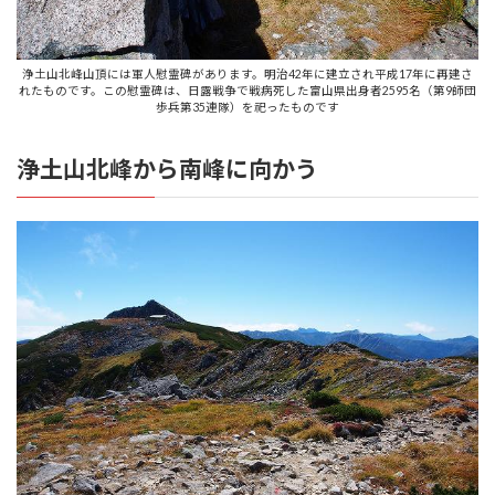
浄土山北峰山頂には軍人慰霊碑があります。明治42年に建立され平成17年に再建さ
れたものです。この慰霊碑は、日露戦争で戦病死した富山県出身者2595名（第9師団
歩兵第35連隊）を祀ったものです
浄土山北峰から南峰に向かう