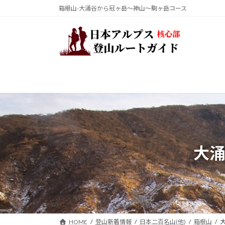
コ
ナ
箱根山-大涌谷から冠ヶ岳～神山～駒ヶ岳コース
ン
ビ
テ
ゲ
ン
ー
ツ
シ
へ
ョ
ス
ン
キ
に
ッ
移
プ
動
大
HOME
登山新着情報
日本二百名山(他)
箱根山