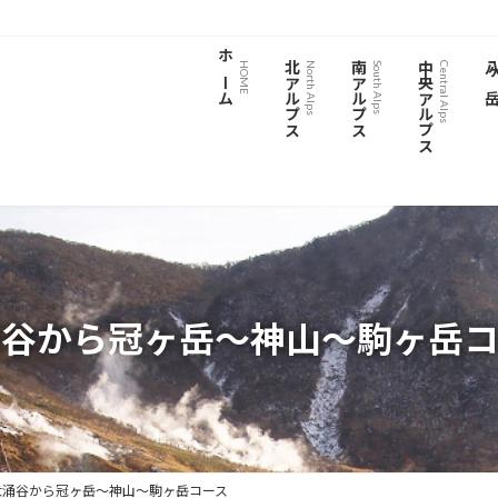
ホーム
北アルプス
南アルプス
中央アルプス
八ヶ
HOME
North Alps
South Alps
Central Alps
涌谷から冠ヶ岳～神山～駒ヶ岳コ
大涌谷から冠ヶ岳～神山～駒ヶ岳コース