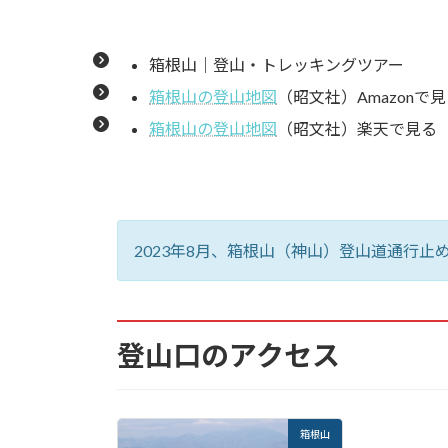
6.28.
箱根ロープーウェイ早雲山駅
箱根山｜登山・トレッキングツアー
箱根山の登山地図
（昭文社）Amazonで
6.29.
箱根ロープーウェイ乗り場
箱根山の登山地図
（昭文社）楽天で見る
6.30.
大涌谷
6.31.
大涌谷で温泉を作る
6.32.
箱根ロープーウェイ大涌谷駅
2023年8月、箱根山（神山）登山道通行止
登山口のアクセス
箱根山