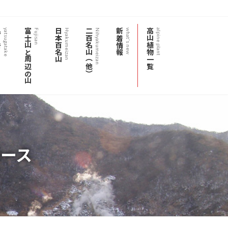
岳
富士山と周辺の山
日本百名山
二百名山（他）
新着情報
高山植物一覧
yatsugatake
Fujisan
Hyakumeizan
Nihyakumeizan
what's new
alpine plant
ース