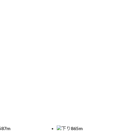
む
587m
下り
865m