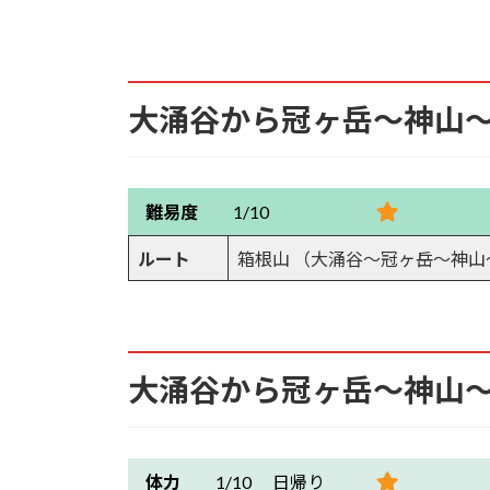
6.10.
冠ヶ岳分岐
6.11.
祠
大涌谷から冠ヶ岳～神山
6.12.
冠ヶ岳
6.13.
冠ヶ岳から神山へ
難易度
1/10
6.14.
雪の樹林帯
ルート
箱根山 （大涌谷～冠ヶ岳～神山～駒
6.15.
神山
6.16.
神山から駒ヶ岳へ
大涌谷から冠ヶ岳～神山
6.17.
駒ヶ岳への登り
6.18.
駒ヶ岳山頂が見える
体力
1/10 日帰り