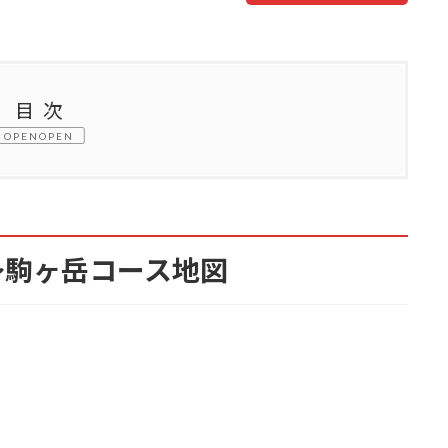
目次
OPEN
コース地図
コースの難易度
～駒ヶ岳コース地図
コースの体力
コース