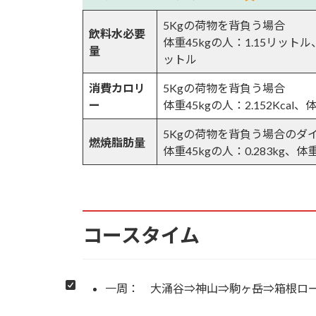
5Kgの荷物を背負う場合
6.19.
鞍部
飲料水必要
体重45kgの人：1.15リットル
量
ットル
6.20.
箱根駒ヶ岳ロープーウェイ山
消費カロリ
5Kgの荷物を背負う場合
6.21.
芦ノ湖
ー
体重45kgの人：2.152Kcal、体
5Kgの荷物を背負う場合のダ
6.22.
駒ヶ岳から早雲山へ
燃焼脂肪量
体重45kgの人：0.283kg、体重
6.23.
緩い傾斜の下り
6.24.
早雲山駅と大涌谷分岐
コースタイム
6.25.
一気に下る
6.26.
早雲山口登山口へ
一周： 大涌谷⇒神山⇒駒ヶ岳⇒箱根ロー
6.27.
早雲山口登山口