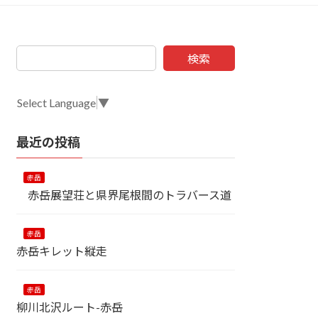
検索
Select Language
▼
最近の投稿
赤岳
赤岳展望荘と県界尾根間のトラバース道
赤岳
赤岳キレット縦走
赤岳
柳川北沢ルート-赤岳