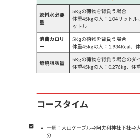
5Kgの荷物を背負う場合
7.18.
片開きの「登拝門」をくぐる
飲料水必要
体重45kgの人：1.04リットル
量
ットル
7.19.
針葉樹林帯の急な石畳を登る
消費カロリ
5Kgの荷物を背負う場合
7.20.
下社を1丁目、大山山頂を28
ー
体重45kgの人：1.934Kcal、体
5Kgの荷物を背負う場合のダ
7.21.
16丁目の石尊大権現石柱とベ
燃焼脂肪量
体重45kgの人：0.276kg、体重
7.22.
21丁目 富士見台
7.23.
25丁目 イタツミ尾根分岐
コースタイム
7.24.
鉄階段 整備された登山道
7.25.
27丁目の銅製の鳥居
一周：大山ケーブル⇒阿夫利神社下社⇒大
分
7.26.
大山山頂「阿夫利神社」