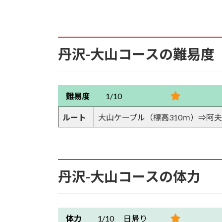
7.9.
大山寺
7.10.
大山寺から急登り
丹沢-大山コースの難易度
7.11.
階段上に阿夫利神社下社
7.12.
阿夫利神社下社下の公衆トイ
難易度
1/10
7.13.
阿夫利神社下社下の公衆トイ
ルート
大山ケーブル（標高310ｍ）⇒阿夫利
7.14.
阿夫利神社下社参道
7.15.
阿夫利神社下社
丹沢-大山コースの体力
7.16.
阿夫利神社下社の登山口を示
7.17.
阿夫利神社下社の大山名水・
体力
1/10 日帰り