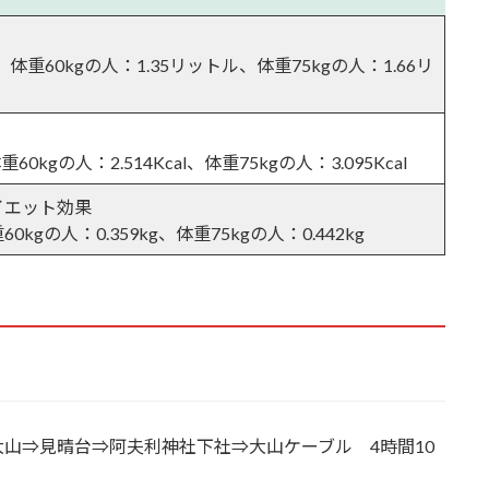
と表参道
、体重60kgの人：1.35リットル、体重75kgの人：1.66リ
丁目
重60kgの人：2.514Kcal、体重75kgの人：3.095Kcal
イエット効果
ンチ
60kgの人：0.359kg、体重75kgの人：0.442kg
山⇒見晴台⇒阿夫利神社下社⇒大山ケーブル 4時間10