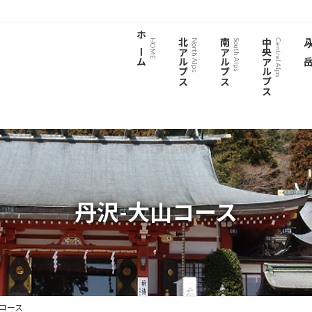
ホーム
北アルプス
南アルプス
中央アルプス
八ヶ
HOME
North Alps
South Alps
Central Alps
丹沢-大山コース
山コース