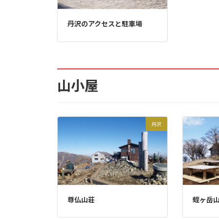
7.35.
だらかな樹氷トンネルの中を
丹沢のアクセスと駐車場
7.36.
急斜面の木製階段を下る
7.37.
鎖場
7.38.
再び鎖場
山小屋
7.39.
樹林帯の下り
7.40.
見晴台
丹沢
7.41.
見晴台から大山を望む
7.42.
トラバース道 谷側の傾斜は
7.43.
トラバース道を振り返る
尊仏山荘
蛭ヶ岳