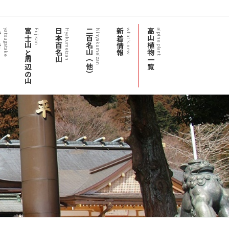
岳
富士山と周辺の山
日本百名山
二百名山（他）
新着情報
高山植物一覧
yatsugatake
Fujisan
Hyakumeizan
Nihyakumeizan
what's new
alpine plant