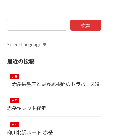
検索
Select Language
▼
最近の投稿
赤岳
赤岳展望荘と県界尾根間のトラバース道
赤岳
赤岳キレット縦走
赤岳
柳川北沢ルート-赤岳