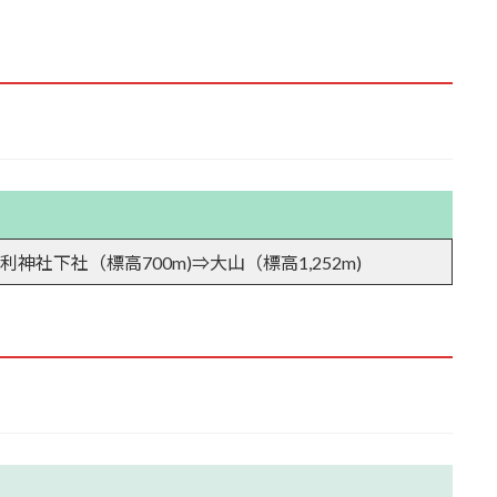
レ①
レ②
神社下社（標高700m)⇒大山（標高1,252m)
す指導標
神泉