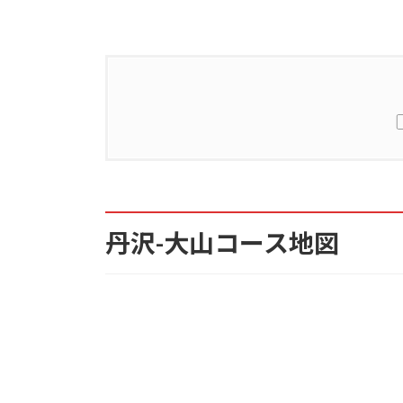
1.
丹沢-大山コース地図
2.
丹沢-大山コースの難易度
丹沢-大山コース地図
3.
丹沢-大山コースの体力
4.
コースタイム
5.
登山口のアクセス
6.
山小屋