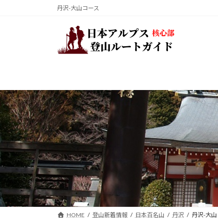
コ
ナ
丹沢-大山コース
ン
ビ
テ
ゲ
ン
ー
ツ
シ
へ
ョ
ス
ン
キ
に
ッ
移
プ
動
HOME
登山新着情報
日本百名山
丹沢
丹沢-大