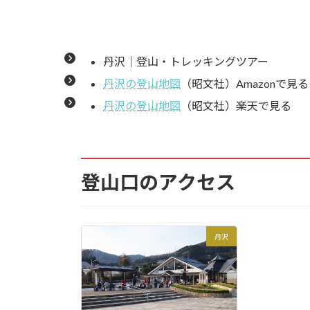
7.27.
大山山頂 阿夫利神社売店・
丹沢｜登山・トレッキングツアー
7.28.
阿夫利神社奥の院
丹沢の登山地図
（昭文社）Amazonで見る
7.29.
大山山頂からの展望①
丹沢の登山地図
（昭文社）楽天で見る
7.30.
大山山頂の公衆トイレ
7.31.
大山山頂からの展望②
登山口のアクセス
7.32.
大山山頂の樹氷
丹沢
7.33.
大山山頂から雷ノ峰尾根を下
7.34.
展望台の休憩スポット