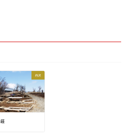
下山
丹沢
緩く鎖手すり有
山荘