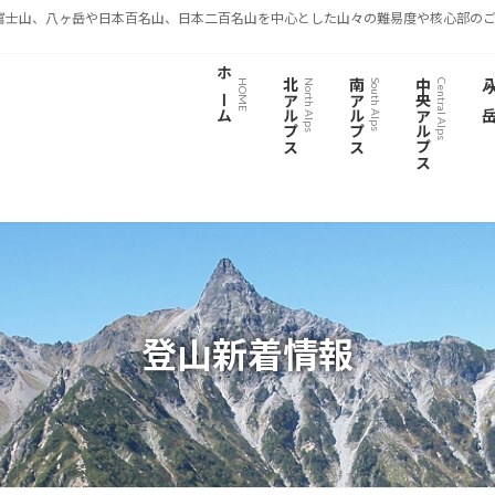
富士山、八ヶ岳や日本百名山、日本二百名山を中心とした山々の難易度や核心部のご
ホーム
北アルプス
南アルプス
中央アルプス
八ヶ
HOME
North Alps
South Alps
Central Alps
登山新着情報