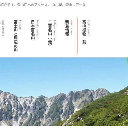
紹介です。登山口へのアクセス、 山小屋、登山ツアーな
岳
富士山と周辺の山
日本百名山
二百名山（他）
新着情報
高山植物一覧
yatsugatake
Fujisan
Hyakumeizan
Nihyakumeizan
what's new
alpine plant