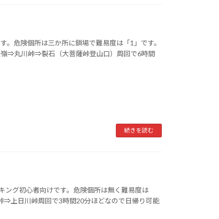
す。危険個所は三か所に鎖場で難易度は「1」です。
嶺⇒丸川峠⇒裂石（大菩薩峠登山口）周回で6時間
続きを読む
ッキング初心者向けです。危険個所は無く難易度は
峠⇒上日川峠周回で3時間20分ほどなので日帰り可能