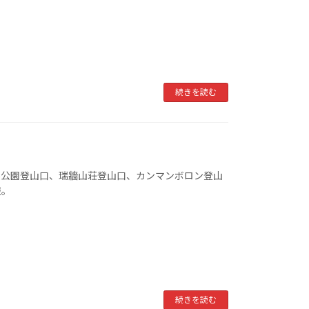
続きを読む
然公園登山口、瑞牆山荘登山口、カンマンボロン登山
報。
続きを読む