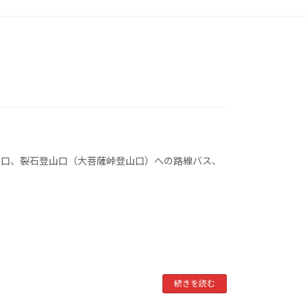
山口、裂石登山口（大菩薩峠登山口）への路線バス、
続きを読む