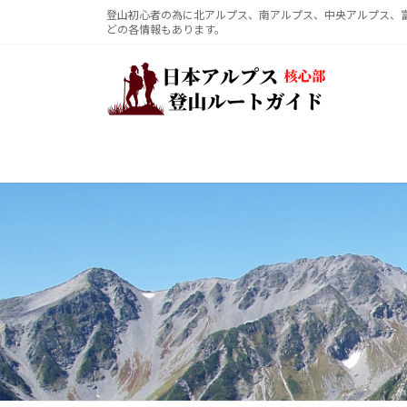
コ
ナ
登山初心者の為に北アルプス、南アルプス、中央アルプス、
どの各情報もあります。
ン
ビ
テ
ゲ
ン
ー
ツ
シ
へ
ョ
ス
ン
キ
に
ッ
移
プ
動