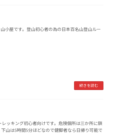
る山小屋です。登山初心者の為の日本百名山登山ルー
続きを読む
トレッキング初心者向けです。危険個所は三か所に鎖
、下山は5時間5分ほどなので健脚者なら日帰り可能で