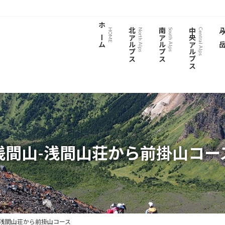
ホーム
北アルプス
南アルプス
中央アルプス
八ヶ
HOME
North Alps
South Alps
Central Alps
浅間山-浅間山荘から前掛山コー
-浅間山荘から前掛山コース