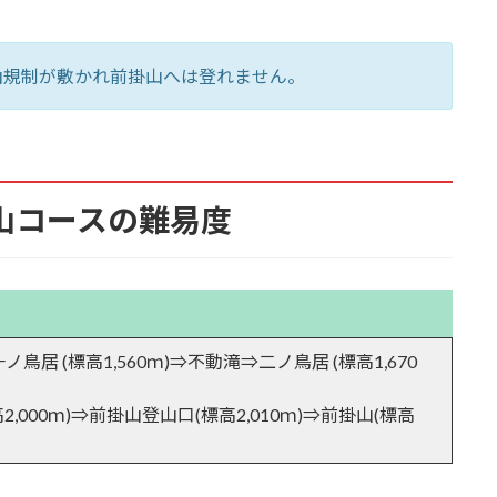
入山規制が敷かれ前掛山へは登れません。
山コースの難易度
岳～鋸岳へと続く岩稜
鳥居 (標高1,560ｍ)⇒不動滝⇒二ノ鳥居 (標高1,670
高2,000ｍ)⇒前掛山登山口(標高2,010ｍ)⇒前掛山(標高
望む
す荒涼とした風景