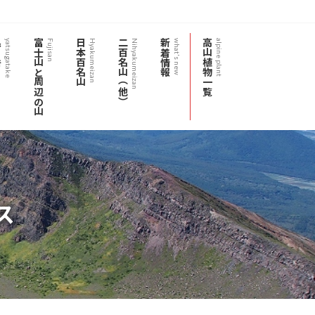
岳
富士山と周辺の山
日本百名山
二百名山（他）
新着情報
高山植物一覧
yatsugatake
Fujisan
Hyakumeizan
Nihyakumeizan
what's new
alpine plant
ス