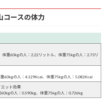
山コースの体力
、体重60kgの人：2.22リットル、体重75kgの人：2.73リ
ー・休憩・公衆トイレ・水道）
重60kgの人：4.129Kcal、体重75kgの人：5.082Kcal
イエット効果
60kgの人：0.590kg、体重75kgの人：0.726kg