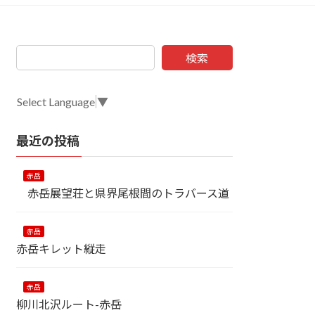
検索
Select Language
▼
最近の投稿
赤岳
赤岳展望荘と県界尾根間のトラバース道
赤岳
赤岳キレット縦走
赤岳
柳川北沢ルート-赤岳