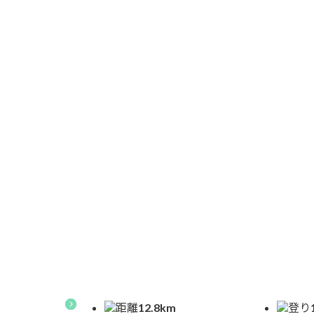
7.
浅間山-浅間山荘から前掛山コース
7.1.
天狗温泉浅間山荘 駐車場
7.2.
天狗温泉浅間山荘
7.3.
浅間山荘横の鳥居
7.4.
公衆トイレ
7.5.
登山届ポスト
7.6.
一ノ鳥居へ
7.7.
一ノ鳥居
7.8.
谷側コース
距離
12.8
km
登り