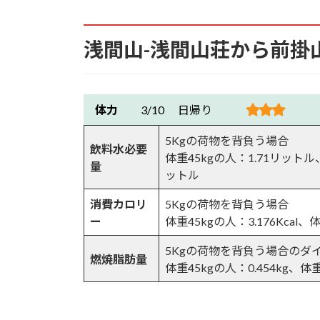
7.18.
硫黄噴出
浅間山-浅間山荘から前掛
7.19.
火山館・浅間神社奥宮へ
7.20.
牙山を望む
体力
3/10 日帰り
7.21.
火山館
5Kgの荷物を背負う場合
飲料水必要
体重45kgの人：1.71リットル
量
7.22.
火山館（資料展示・シェルタ
ットル
消費カロリ
5Kgの荷物を背負う場合
7.23.
公衆トイレ（簡易水洗式）
ー
体重45kgの人：3.176Kcal、体
7.24.
清潔なトイレ
5Kgの荷物を背負う場合のダ
燃焼脂肪量
体重45kgの人：0.454kg、体重
7.25.
水場
7.26.
火山館のベンチ＆テーブル