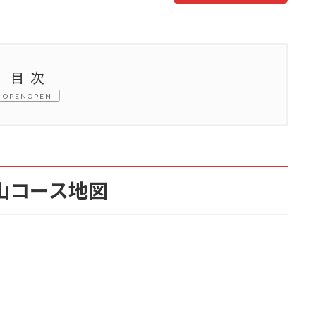
目次
OPEN
地図
の難易度
山コース地図
の体力