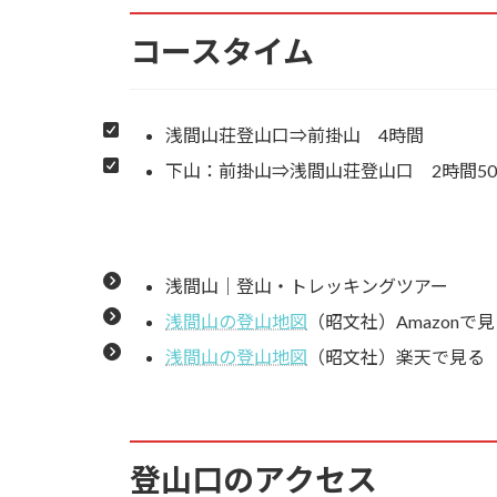
コースタイム
7.27.
火山館 館内
7.28.
噴火対策用シェルター（避難
浅間山荘登山口⇒前掛山 4時間
7.29.
トーミの頭・槍ガ鞘を望む
下山：前掛山⇒浅間山荘登山口 2時間5
7.30.
浅間神社奥宮
7.31.
湯ノ平
浅間山｜登山・トレッキングツアー
浅間山の登山地図
（昭文社）Amazonで
7.32.
湯の平口分岐
浅間山の登山地図
（昭文社）楽天で見る
7.33.
湯ノ平口分岐➡樹林帯へ
7.34.
前掛山登山口分岐
登山口のアクセス