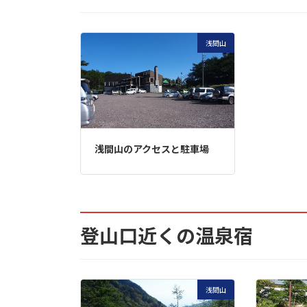
7.35.
樹林帯を抜け前掛山 (浅間山)
7.36.
前掛山(浅間山)
浅間山
7.37.
砂礫の道を北東方向に登る
7.38.
トーミの頭から黒班山へと続
7.39.
オンタデの群生
浅間山のアクセスと駐車場
7.40.
浅間山の第一外輪山全景
7.41.
浅間山本峰山頂を望む
登山口近くの温泉宿
7.42.
立入禁止
7.43.
前掛山を望む
浅間山