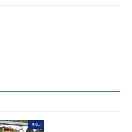
 を望む
く岩峰群
浅間山