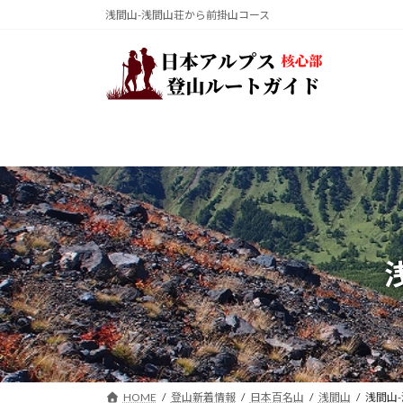
コ
ナ
浅間山-浅間山荘から前掛山コース
ン
ビ
テ
ゲ
ン
ー
ツ
シ
へ
ョ
ス
ン
キ
に
ッ
移
プ
動
HOME
登山新着情報
日本百名山
浅間山
浅間山