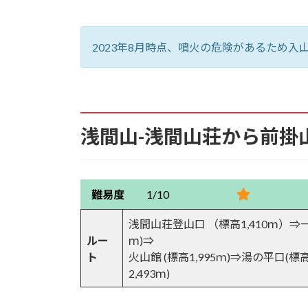
7.9.
不動滝
2023年8月時点、噴火の危険があるため
7.10.
不動滝から急登
7.11.
二ノ鳥居
7.12.
長坂➡カモシカ平
浅間山-浅間山荘から前掛
7.13.
トーミの頭から黒斑山～蛇骨
難易度
1/10
7.14.
浅間山開闢祖中開霊神の石碑
浅間山荘登山口 （標高1,410ｍ）⇒一ノ
7.15.
トーミの頭・槍ヶ鞘を望む
ルー
ｍ)⇒
ト
火山館 (標高1,995ｍ)⇒湯の平口(標
7.16.
蛇堀川の源頭部から前掛山を
2,493ｍ)
7.17.
浅間山が火山であることを示