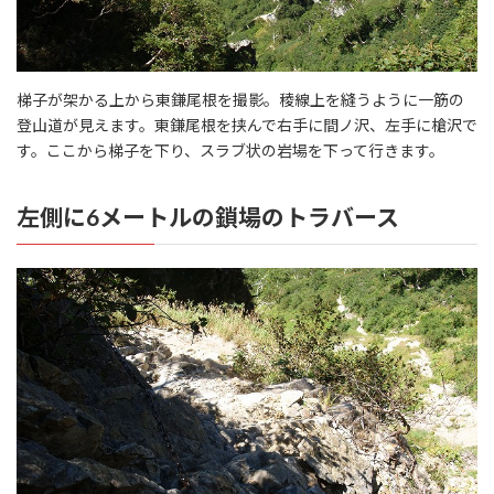
梯子が架かる上から東鎌尾根を撮影。稜線上を縫うように一筋の
登山道が見えます。東鎌尾根を挟んで右手に間ノ沢、左手に槍沢で
す。ここから梯子を下り、スラブ状の岩場を下って行きます。
左側に6メートルの鎖場のトラバース