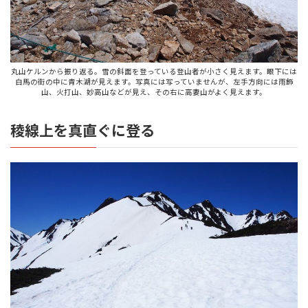
丸山ケルンから振り返る。雪の斜面を登っている登山者が小さく見えます。眼下には
白馬の街の中に青木湖が見えます。写真には写っていませんが、左手方向には雨飾
山、火打山、妙高山などが見え、その右に高妻山がよく見えます。
稜線上を真直ぐに登る