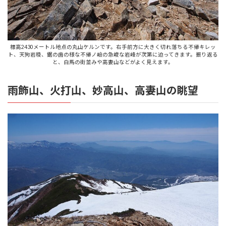
標高2430メートル地点の丸山ケルンです。右手前方に大きく切れ落ちる不帰キレッ
ト、天狗岩稜、鋸の歯の様な不帰ノ嶮の急峻な岩峰が次第に迫ってきます。振り返る
と、白馬の街並みや高妻山などがよく見えます。
雨飾山、火打山、妙高山、高妻山の眺望