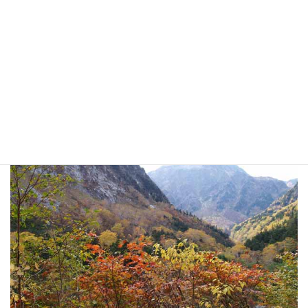
横尾本谷の左岸をゆっくりと登って行きます。本谷橋まであと少し
の地点です。
北穂高岳の山頂部分