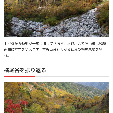
本谷橋から傾斜が一気に増してきます。本谷出合で登山道は90度
南側に方向を変えます。本谷出合近くから紅葉の横尾尾根を望
む。
横尾谷を振り返る