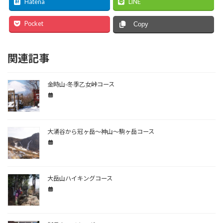
Hatena
LINE
Pocket
Copy
関連記事
金時山-冬季乙女峠コース
大涌谷から冠ヶ岳～神山～駒ヶ岳コース
大岳山ハイキングコース