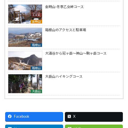
金時山-冬季乙女峠コース
金時山
箱根山のアクセスと駐車場
箱根山
大涌谷から冠ヶ岳～神山～駒ヶ岳コース
箱根山
大岳山ハイキングコース
大岳山
Facebook
X