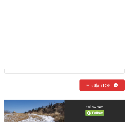
達磨石（表三ッ峠山）ルート
三ッ峠山TOP
Follow me!