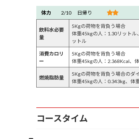
7.18.
三叉峰へ
体力
2/10 日帰り
5Kgの荷物を背負う場合
7.19.
踏み抜き
飲料水必要
体重45kgの人：1.30リットル
量
ットル
7.20.
ダケカンバの林を進む
消費カロリ
5Kgの荷物を背負う場合
7.21.
ハイマツ帯へ
ー
体重45kgの人：2.368Kcal、体
5Kgの荷物を背負う場合のダ
7.22.
ハイマツとシャクナゲ帯に入
燃焼脂肪量
体重45kgの人：0.343kg、体重
7.23.
三叉峰直下の岩場
7.24.
やや傾斜が緩んでくる
コースタイム
7.25.
横岳杣添尾根を振り返る
7.26.
横岳杣添尾根分岐