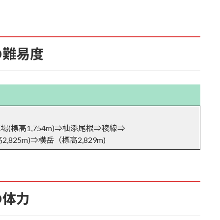
の難易度
に取り付く
(標高1,754m)⇒杣添尾根⇒稜線⇒
825m)⇒横岳（標高2,829m)
の体力