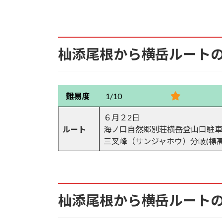
7.9.
貯水池
7.10.
ここから本格的な登山道
杣添尾根から横岳ルート
7.11.
杣添川北沢と中沢間の小尾根
7.12.
中沢の沢床に架かる木橋
難易度
1/10
7.13.
針葉樹林帯の登り
６月２2日
ルート
海ノ口自然郷別荘横岳登山口駐車場
三叉峰（サンジャホウ）分岐(標高2,
7.14.
倒木が辺りを埋め尽くす
7.15.
日本百名山の金峰山の眺望
7.16.
残雪が約1m
杣添尾根から横岳ルート
7.17.
赤岳と赤岳展望荘