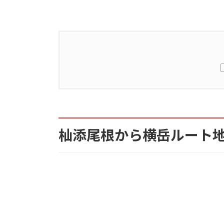
1.
杣添尾根から横岳ルート地図
2.
杣添尾根から横岳ルートの難易度
杣添尾根から横岳ルート
3.
杣添尾根から横岳ルートの体力
4.
コースタイム
5.
山小屋
6.
登山口のアクセス