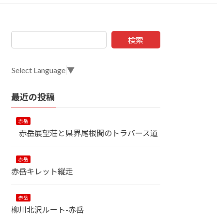
検索
Select Language
▼
最近の投稿
赤岳
赤岳展望荘と県界尾根間のトラバース道
赤岳
赤岳キレット縦走
赤岳
柳川北沢ルート-赤岳