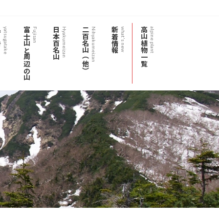
岳
富士山と周辺の山
日本百名山
二百名山（他）
新着情報
高山植物一覧
yatsugatake
Fujisan
Hyakumeizan
Nihyakumeizan
what's new
alpine plant