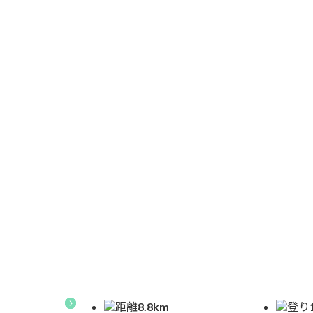
7.
杣添尾根から横岳ルート
7.1.
海ノ口から見る八ヶ岳連峰
7.2.
海ノ口自然郷の別荘地
7.3.
八ヶ岳高原ロッジ
7.4.
八ヶ岳高原ロッジはイギリス
7.5.
横岳杣添尾根登山口駐車場
7.6.
横岳杣添尾根登山口
7.7.
杣添川源頭部の北沢の左岸へ
7.8.
杣添川源頭部の北沢の堰堤
距離
8.8
km
登り