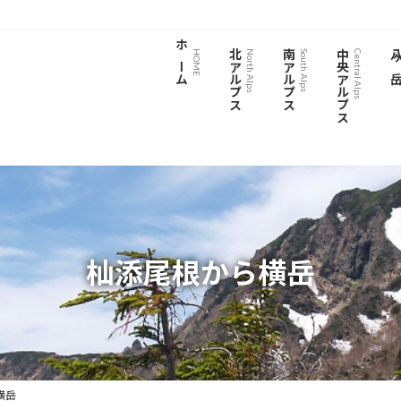
ホーム
北アルプス
南アルプス
中央アルプス
八ヶ
HOME
North Alps
South Alps
Central Alps
杣添尾根から横岳
横岳