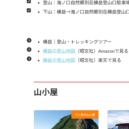
登山：海ノ口自然郷別荘横岳登山口駐車場
下山：横岳→海ノ口自然郷別荘横岳登山口
7.27.
横岳の主峰「奥の院」を望む
7.28.
横岳本峰（奥の院）の岩峰
横岳｜登山・トレッキングツアー
7.29.
奥の院直下の一段目の鉄梯子
横岳の登山地図
（昭文社）Amazonで見る
7.30.
横岳の主峰「奥の院」山頂
横岳の登山地図
（昭文社）楽天で見る
7.31.
奥の院から硫黄岳を望む
7.32.
奥の院からカニの縦這い、カ
山小屋
八ヶ岳の山小屋