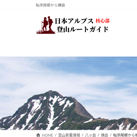
コ
ナ
杣添尾根から横岳
ン
ビ
テ
ゲ
ン
ー
ツ
シ
へ
ョ
ス
ン
キ
に
ッ
移
プ
動
HOME
登山新着情報
八ヶ岳
横岳
杣添尾根から