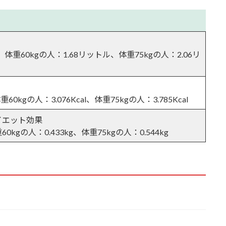
、体重60kgの人：1.68リットル、体重75kgの人：2.06リ
重60kgの人：3.076Kcal、体重75kgの人：3.785Kcal
イエット効果
り森林限界を超える
60kgの人：0.433kg、体重75kgの人：0.544kg