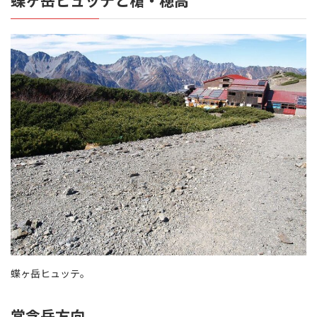
蝶ヶ岳ヒュッテと槍・穂高
蝶ヶ岳ヒュッテ。
常念岳方向