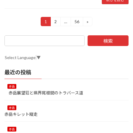
投
1
2
…
56
»
固
固
固
定
定
定
稿
ペ
ペ
ペ
ー
ー
ー
ナ
検索
ジ
ジ
ジ
ビ
Select Language
▼
ゲ
ー
最近の投稿
シ
赤岳
ョ
赤岳展望荘と県界尾根間のトラバース道
ン
赤岳
赤岳キレット縦走
赤岳