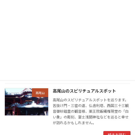
ー、タクシー、温泉などの情報。
続きを読む
乾徳山-徳和コース
乾徳山
乾徳山の徳和コースは、登山・トレッキング初
心者の鎖場入門コースです。危険個所は籏立岩
と杖棄岩の鎖場で難易度は「4」です。コースタ
イムは登山3時間30分、下山2時間35分ほどな
ので日帰り出来ます。
続きを読む
高尾山のスピリチュアルスポット
高尾山
高尾山のスピリチュアルスポットを巡ります。
苦抜け門・三密の道、仏舎利塔、西国三十三観
音御砂踏霊の観音様、薬王院飯縄権現堂の「白
い象」の彫刻、富士浅間神社などを巡ると幸せ
が訪れるかもしれません。
続きを読む