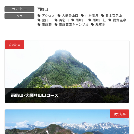
雨飾山
カテゴリー
アクセス
大網登山口
小谷温泉
日本百名山
タグ
登山口
百名山
雨飾山
雨飾山荘
雨飾温泉
雨飾荘
雨飾高原キャンプ場
駐車場
前の記事
雨飾山-大網登山口コース
次の記事