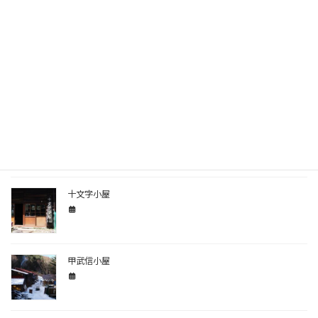
冬の大菩薩嶺コース
大菩薩嶺-上日川峠から大菩薩峠コース
十文字小屋
甲武信小屋