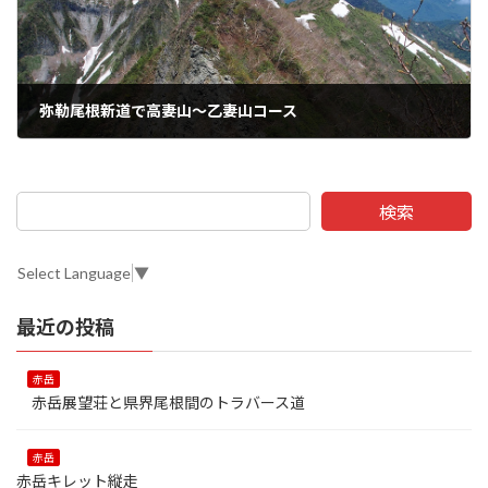
弥勒尾根新道で高妻山～乙妻山コース
検索
Select Language
▼
最近の投稿
赤岳
赤岳展望荘と県界尾根間のトラバース道
赤岳
赤岳キレット縦走