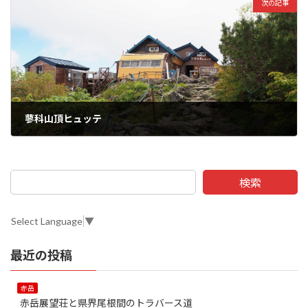
次の記事
蓼科山頂ヒュッテ
検索
Select Language
▼
最近の投稿
赤岳
赤岳展望荘と県界尾根間のトラバース道