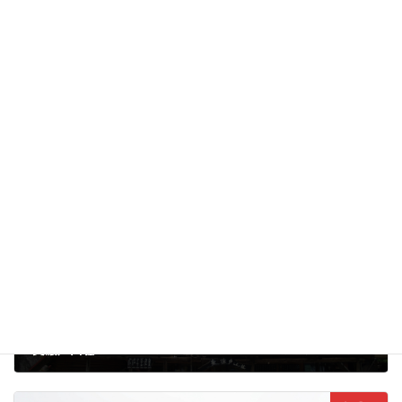
尊仏山荘
八ヶ岳の山小屋
カテゴリー
テント場
やまのこ村
八ヶ岳
山小屋
横岳
タグ
硫黄岳
美濃戸
赤岳
阿弥陀岳
風呂
前の記事
美濃戸山荘