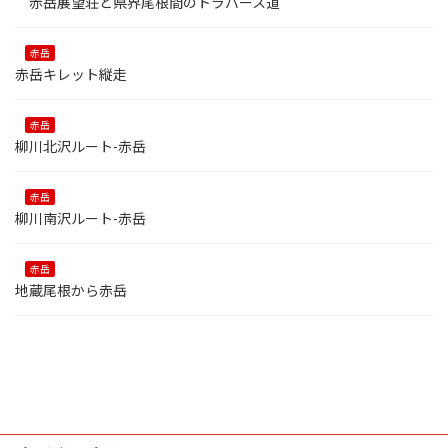
赤岳展望荘と県界尾根間のトラバース道
赤岳
赤岳キレット縦走
赤岳
柳川北沢ルート-赤岳
赤岳
柳川南沢ルート-赤岳
赤岳
地蔵尾根から赤岳