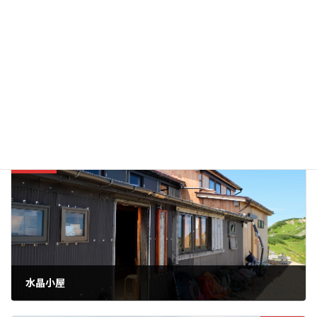
天狗温泉 浅間山荘
北アルプス山小屋
カテゴリー
テント場
北アルプス
山小屋
晴嵐荘
タグ
水晶岳
温泉
湯俣温泉
烏帽子岳
野口五郎岳
風呂
鷲羽岳
前の記事
水晶小屋