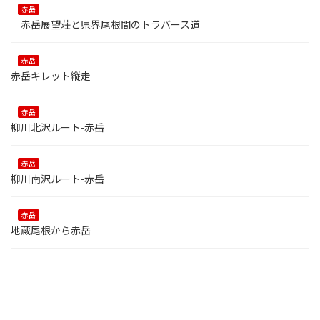
赤岳
赤岳展望荘と県界尾根間のトラバース道
赤岳
赤岳キレット縦走
赤岳
柳川北沢ルート-赤岳
赤岳
柳川南沢ルート-赤岳
赤岳
地蔵尾根から赤岳