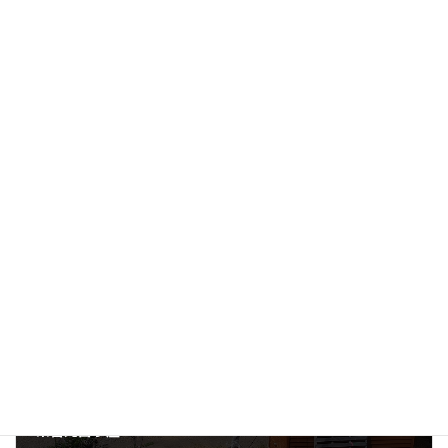
天狗温泉 浅間山荘
中央アルプスの山小屋
カテゴリー
中央アルプス
山小屋
木曽駒ヶ岳
西駒山荘
タグ
前の記事
県営光岳小屋