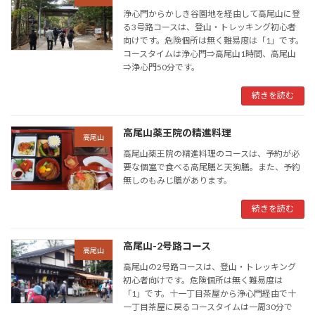
浄心門からかしき谷園地を経由して高尾山に登
る3号路コースは、登山・トレッキング初心者
向けです。危険個所は無く難易度は「1」です。
コースタイムは浄心門⇒高尾山1時間、高尾山
⇒浄心門50分です。
続きを読む
高尾山薬王院の精進料理
高尾山
高尾山薬王院の精進料理のコースは、予約が必
要な個室で食べる高尾膳と天狗膳。また、予約
無しのもみじ膳があります。
続きを読む
高尾山-2号路コース
高尾山
高尾山の2号路コースは、登山・トレッキング
初心者向けです。危険個所は無く難易度は
「1」です。十一丁目茶屋から浄心門経由で十
一丁目茶屋に戻るコースタイムは一周30分で