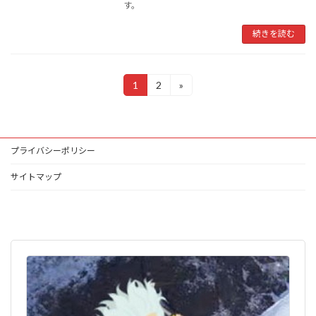
す。
続きを読む
投
1
2
»
固
固
定
定
稿
ペ
ペ
ー
ー
ナ
ジ
ジ
プライバシーポリシー
ビ
ゲ
サイトマップ
ー
シ
ョ
ン