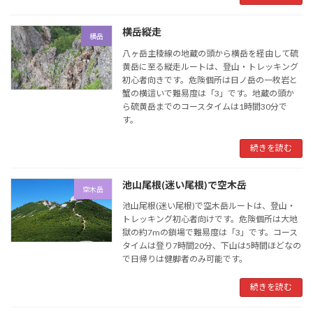
横岳縦走
横岳
八ヶ岳主稜線の地蔵の頭から横岳を経由して硫
黄岳に至る縦走ルートは、登山・トレッキング
初心者向きです。危険個所は日ノ岳の一枚岩と
蟹の横這いで難易度は「3」です。地蔵の頭か
ら硫黄岳までのコースタイムは1時間30分で
す。
続きを読む
池山尾根(迷い尾根)で空木岳
空木岳
池山尾根(迷い尾根)で空木岳ルートは、登山・
トレッキング初心者向けです。危険個所は大地
獄の約7mの鎖場で難易度は「3」です。コース
タイムは登り7時間20分、下山は5時間ほどなの
で日帰りは健脚者のみ可能です。
続きを読む