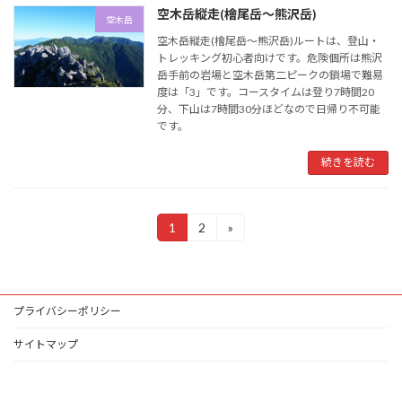
空木岳縦走(檜尾岳～熊沢岳)
空木岳
空木岳縦走(檜尾岳～熊沢岳)ルートは、登山・
トレッキング初心者向けです。危険個所は熊沢
岳手前の岩場と空木岳第二ピークの鎖場で難易
度は「3」です。コースタイムは登り7時間20
分、下山は7時間30分ほどなので日帰り不可能
です。
続きを読む
投
1
2
»
固
固
定
定
稿
ペ
ペ
ー
ー
ナ
ジ
ジ
プライバシーポリシー
ビ
ゲ
サイトマップ
ー