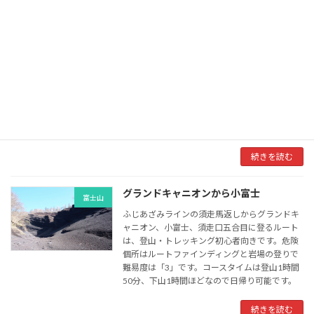
続きを読む
尾白川渓谷-南アルプス前衛
南アルプス前衛
尾白川渓谷駐車場から不動滝までの渓谷道ルー
トは、登山・トレッキング初心者向きです。危
険個所は尾白川に沿って登るため、トラバース
が多く垂直に近い所では高度感があり難易度は
「3」です。コースタイムは登山が2時間00分、
下山が1時間30分ほどなので日帰り可能です。
続きを読む
グランドキャニオンから小富士
富士山
ふじあざみラインの須走馬返しからグランドキ
ャニオン、小富士、須走口五合目に登るルート
は、登山・トレッキング初心者向きです。危険
個所はルートファインディングと岩場の登りで
難易度は「3」です。コースタイムは登山1時間
50分、下山1時間ほどなので日帰り可能です。
続きを読む