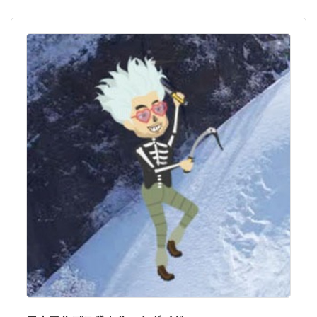
シ
ョ
ン