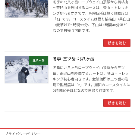
冬季の北八ヶ岳ロープウェイ山頂駅から縞枯山
～茶臼山を周回するコースは、登山・トレッキ
ング初心者向きです。危険個所は無く難易度は
「1」です。コースタイムは登り縞枯山→茶臼山
→麦草峠で1時間55分、下山は1時間40分ほど
なので日帰り可能です。
続きを読む
冬季-三ツ岳-北八ヶ岳
北八ヶ岳
冬季に北八ヶ岳ロープウェイ山頂駅から三ツ
岳、雨池山を経由するルートは、登山・トレッ
キング初心者向きです。危険個所は三ツ岳の岩
場で難易度は「2」です。周回のコースタイムは
2時間50分ほどなので日帰り可能です。
続きを読む
プライバシーポリシー