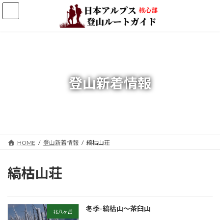
コ
ナ
ン
ビ
テ
ゲ
ン
ー
ツ
シ
へ
ョ
ス
ン
キ
に
登山新着情報
ッ
移
プ
動
HOME
登山新着情報
縞枯山荘
縞枯山荘
冬季-縞枯山～茶臼山
北八ヶ岳