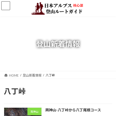
コ
ナ
ン
ビ
テ
ゲ
ン
ー
ツ
シ
へ
ョ
ス
ン
キ
に
登山新着情報
ッ
移
プ
動
HOME
登山新着情報
八丁峠
八丁峠
両神山-八丁峠から八丁尾根コース
両神山