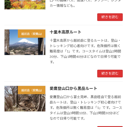
口への路線バス、高速バス、タクシー、レンタ
カー情報なども。
続きを読む
十里木高原ルート
越前岳（愛鷹山)
十里木高原から越前岳に登るルートは、登山・
トレッキング初心者向けです。危険個所は無く
難易度は「1」です。コースタイムは登山2時間
30分、下山1時間40分ほどなので日帰り可能で
す。
続きを読む
愛鷹登山口から黒岳ルート
越前岳（愛鷹山)
愛鷹登山口から富士見峠、黒岳経由で登る越前
岳ルートは、登山・トレッキング初心者向けで
す。危険個所は無く難易度は「1」です。コース
タイムは登山3時間10分、下山2時間30分ほど
なので日帰り可能です。