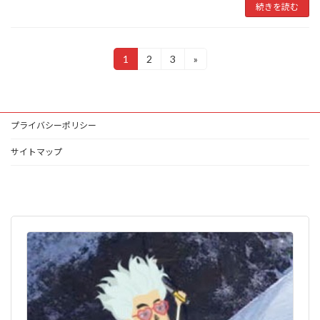
続きを読む
投
1
2
3
»
固
固
固
定
定
定
稿
ペ
ペ
ペ
ー
ー
ー
ナ
ジ
ジ
ジ
プライバシーポリシー
ビ
ゲ
サイトマップ
ー
シ
ョ
ン