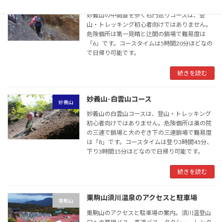
妙義山-中間道・石門巡りコース
妙義山
妙義山の中間道を歩く石門巡りコースは、登
山・トレッキング初心者向けではありません。
危険個所は第一見晴と辻間の鎖場で難易度は
「6」です。コースタイムは5時間20分ほどなの
で日帰り可能です。
続きを読む
妙義山-白雲山コース
妙義山
妙義山の白雲山コースは、登山・トレッキング
初心者向けではありません。危険個所は奥の院
の三連で鎖場と大のぞき下の三連鎖場で難易度
は「8」です。コースタイムは登り3時間45分、
下り3時間15分ほどなので日帰り可能です。
続きを読む
栗駒山須川温泉のアクセスと駐車場
栗駒山
栗駒山のアクセスと駐車場の案内。須川温登山