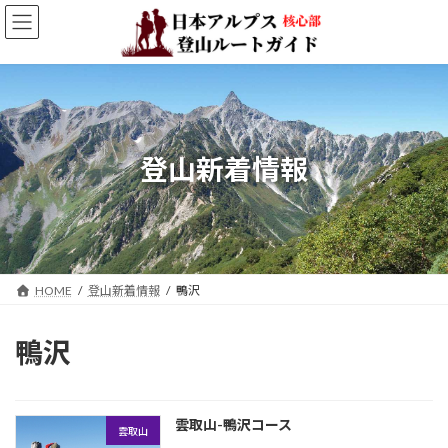
コ
ナ
ン
ビ
テ
ゲ
ン
ー
ツ
シ
へ
ョ
ス
ン
キ
に
登山新着情報
ッ
移
プ
動
HOME
登山新着情報
鴨沢
鴨沢
雲取山-鴨沢コース
雲取山