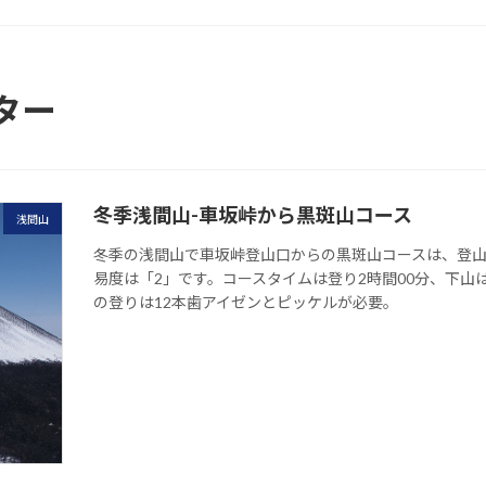
ター
冬季浅間山-車坂峠から黒斑山コース
浅間山
冬季の浅間山で車坂峠登山口からの黒斑山コースは、登
易度は「2」です。コースタイムは登り2時間00分、下山
の登りは12本歯アイゼンとピッケルが必要。