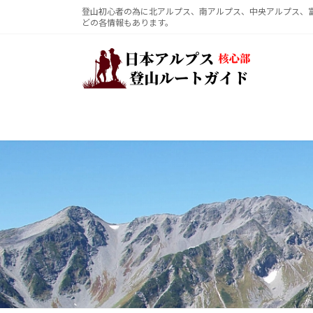
コ
ナ
登山初心者の為に北アルプス、南アルプス、中央アルプス、
どの各情報もあります。
ン
ビ
テ
ゲ
ン
ー
ツ
シ
へ
ョ
ス
ン
キ
に
ッ
移
プ
動