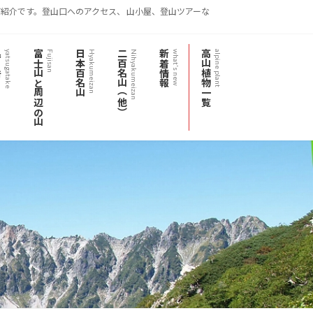
紹介です。登山口へのアクセス、 山小屋、登山ツアーな
岳
富士山と周辺の山
日本百名山
二百名山（他）
新着情報
高山植物一覧
yatsugatake
Fujisan
Hyakumeizan
Nihyakumeizan
what's new
alpine plant