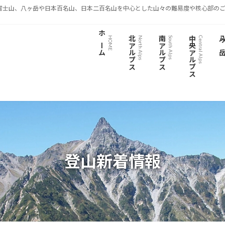
富士山、八ヶ岳や日本百名山、日本二百名山を中心とした山々の難易度や核心部のご
ホーム
北アルプス
南アルプス
中央アルプス
八ヶ
HOME
North Alps
South Alps
Central Alps
登山新着情報