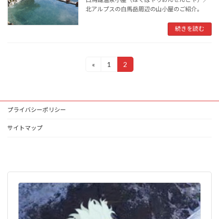
北アルプスの白馬岳周辺の山小屋のご紹介。
続きを読む
投
«
1
2
固
固
定
定
稿
ペ
ペ
ー
ー
ナ
ジ
ジ
プライバシーポリシー
ビ
ゲ
サイトマップ
ー
シ
ョ
ン