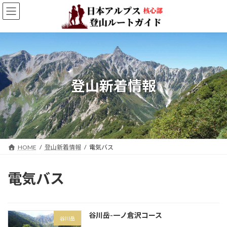
コ
ナ
ン
ビ
テ
ゲ
ン
ー
ツ
シ
へ
ョ
ス
ン
キ
に
登山新着情報
ッ
移
プ
動
HOME
登山新着情報
電気バス
電気バス
谷川岳-一ノ倉沢コース
谷川岳