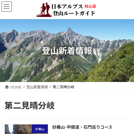
コ
ナ
ン
ビ
テ
ゲ
ン
ー
ツ
シ
へ
ョ
ス
ン
キ
に
登山新着情報
ッ
移
プ
動
HOME
登山新着情報
第二見晴分岐
第二見晴分岐
妙義山-中間道・石門巡りコース
妙義山