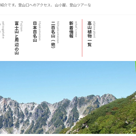
紹介です。登山口へのアクセス、 山小屋、登山ツアーな
岳
富士山と周辺の山
日本百名山
二百名山（他）
新着情報
高山植物一覧
yatsugatake
Fujisan
Hyakumeizan
Nihyakumeizan
what's new
alpine plant