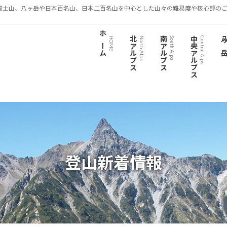
富士山、八ヶ岳や日本百名山、日本二百名山を中心とした山々の難易度や核心部のご
ホーム
北アルプス
南アルプス
中央アルプス
八ヶ
HOME
North Alps
South Alps
Central Alps
登山新着情報