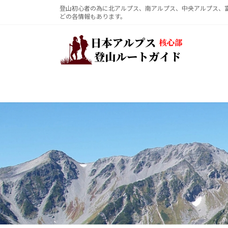
コ
ナ
登山初心者の為に北アルプス、南アルプス、中央アルプス、
どの各情報もあります。
ン
ビ
テ
ゲ
ン
ー
ツ
シ
へ
ョ
ス
ン
キ
に
ッ
移
プ
動