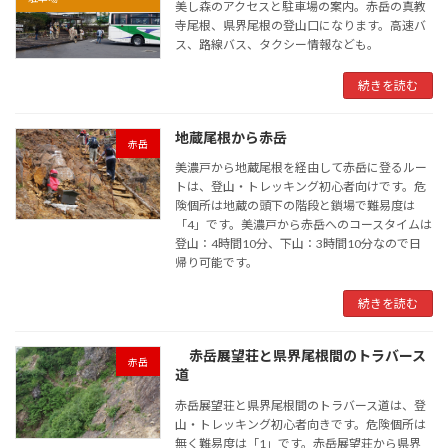
美し森のアクセスと駐車場の案内。赤岳の真教
寺尾根、県界尾根の登山口になります。高速バ
ス、路線バス、タクシー情報なども。
続きを読む
地蔵尾根から赤岳
赤岳
美濃戸から地蔵尾根を経由して赤岳に登るルー
トは、登山・トレッキング初心者向けです。危
険個所は地蔵の頭下の階段と鎖場で難易度は
「4」です。美濃戸から赤岳へのコースタイムは
登山：4時間10分、下山：3時間10分なので日
帰り可能です。
続きを読む
赤岳展望荘と県界尾根間のトラバース
赤岳
道
赤岳展望荘と県界尾根間のトラバース道は、登
山・トレッキング初心者向きです。危険個所は
無く難易度は「1」です。赤岳展望荘から県界