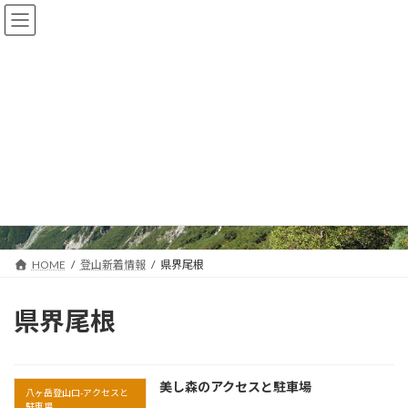
コ
ナ
ン
ビ
テ
ゲ
ン
ー
ツ
シ
へ
ョ
ス
ン
キ
に
登山新着情報
ッ
移
プ
動
HOME
登山新着情報
県界尾根
県界尾根
美し森のアクセスと駐車場
八ヶ岳登山口-アクセスと
駐車場