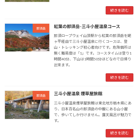
続きを読む
紅葉の那須岳-三斗小屋温泉コース
那須岳
那須ロープウェイ山頂駅から紅葉の那須岳を姥
ヶ平経由で三斗小屋温泉に行くコースは、登
山・トレッキング初心者向けです。危険個所は
無く難易度は「1」です。コースタイムは登り1
時間40分、下山は1時間50分ほどなので日帰り
出来ます。
続きを読む
三斗小屋温泉 煙草屋旅館
那須岳
三斗小屋温泉煙草屋旅館は東北地方栃木県にあ
り、日本百名山の那須岳の中腹にある山小屋
で、歩いてしか行けません。露天風呂が魅力で
す。
続きを読む