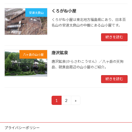
くろがね小屋
安達太良山
くろがね小屋は東北地方福島県にあり、日本百
名山の安達太良山の中腹にある山小屋です。
続きを読む
唐沢鉱泉
八ヶ岳の山小屋
唐沢鉱泉(からさわこうせん）／八ヶ岳の天狗
岳、硫黄岳周辺の山小屋のご紹介。
続きを読む
投
1
2
»
固
固
定
定
稿
ペ
ペ
ー
ー
ナ
ジ
ジ
プライバシーポリシー
ビ