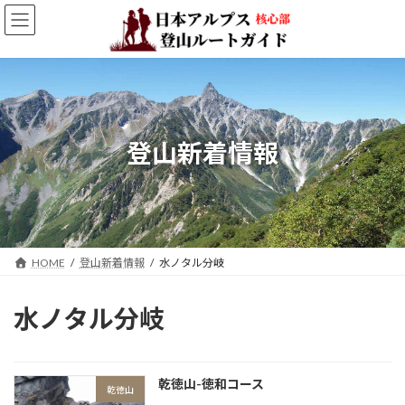
コ
ナ
ン
ビ
テ
ゲ
ン
ー
ツ
シ
へ
ョ
ス
ン
キ
に
登山新着情報
ッ
移
プ
動
HOME
登山新着情報
水ノタル分岐
水ノタル分岐
乾徳山-徳和コース
乾徳山