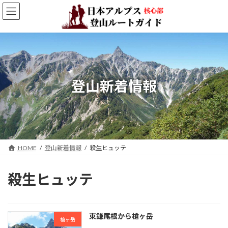
コ
ナ
ン
ビ
テ
ゲ
ン
ー
ツ
シ
へ
ョ
ス
ン
キ
に
登山新着情報
ッ
移
プ
動
HOME
登山新着情報
殺生ヒュッテ
殺生ヒュッテ
東鎌尾根から槍ヶ岳
槍ヶ岳