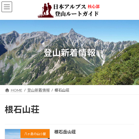
コ
ナ
ン
ビ
テ
ゲ
ン
ー
ツ
シ
へ
ョ
ス
ン
キ
に
登山新着情報
ッ
移
プ
動
HOME
登山新着情報
根石山荘
根石山荘
根石岳山荘
八ヶ岳の山小屋