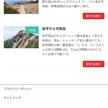
根石岳山荘(ねいしだけさんそう）／八ヶ岳の天
狗岳、硫黄岳周辺の山小屋のご紹介。
続きを読む
桜平から天狗岳
天狗岳
桜平登山口からオーレン小屋を経由して登る天
狗岳は、登山・トレッキング初心者向けです。
危険個所は無く難易度は「1」です。コースタイ
ムは登り3時間10分、下山は2時間20分ほどな
ので日帰り可能です。
続きを読む
プライバシーポリシー
サイトマップ