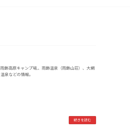
雨飾高原キャンプ場,、雨飾温泉（雨飾山荘）、大網
、温泉などの情報。
続きを読む