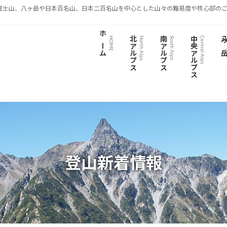
富士山、八ヶ岳や日本百名山、日本二百名山を中心とした山々の難易度や核心部のご
ホーム
北アルプス
南アルプス
中央アルプス
八ヶ
HOME
North Alps
South Alps
Central Alps
登山新着情報