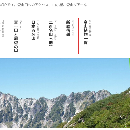
紹介です。登山口へのアクセス、 山小屋、登山ツアーな
岳
富士山と周辺の山
日本百名山
二百名山（他）
新着情報
高山植物一覧
yatsugatake
Fujisan
Hyakumeizan
Nihyakumeizan
what's new
alpine plant