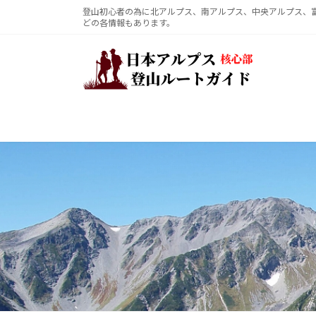
コ
ナ
登山初心者の為に北アルプス、南アルプス、中央アルプス、
どの各情報もあります。
ン
ビ
テ
ゲ
ン
ー
ツ
シ
へ
ョ
ス
ン
キ
に
ッ
移
プ
動