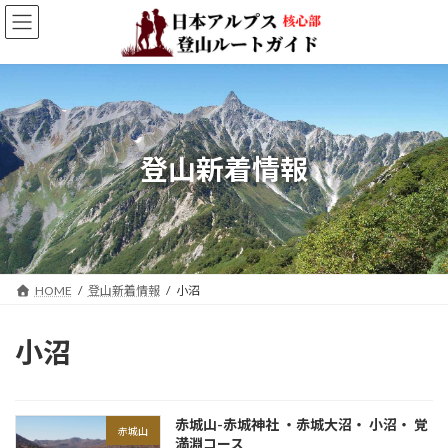
コ
ナ
ン
ビ
テ
ゲ
ン
ー
ツ
シ
へ
ョ
ス
ン
キ
に
登山新着情報
ッ
移
プ
動
HOME
登山新着情報
小沼
小沼
赤城山-赤城神社 ・赤城大沼・ 小沼・ 覚
赤城山
満淵コース