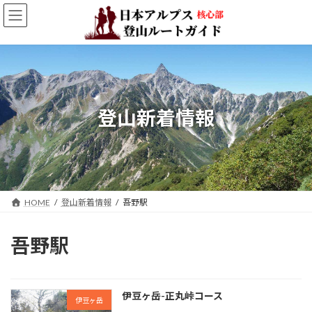
コ
ナ
ン
ビ
テ
ゲ
ン
ー
ツ
シ
へ
ョ
ス
ン
キ
に
登山新着情報
ッ
移
プ
動
HOME
登山新着情報
吾野駅
吾野駅
伊豆ヶ岳-正丸峠コース
伊豆ヶ岳