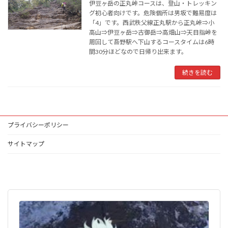
伊豆ヶ岳の正丸峠コースは、登山・トレッキン
グ初心者向けです。危険個所は男坂で難易度は
「4」です。西武秩父線正丸駅から正丸峠⇒小
高山⇒伊豆ヶ岳⇒古御岳⇒高畑山⇒天目指峠を
周回して吾野駅へ下山するコースタイムは6時
間30分ほどなので日帰り出来ます。
続きを読む
プライバシーポリシー
サイトマップ