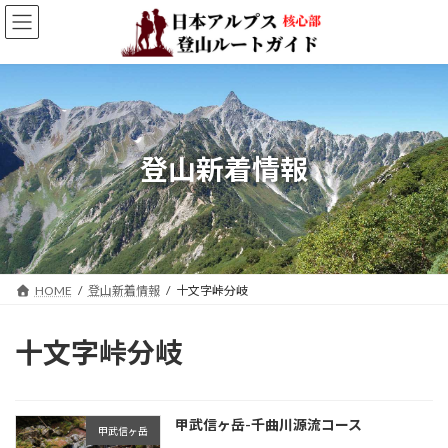
コ
ナ
ン
ビ
テ
ゲ
ン
ー
ツ
シ
へ
ョ
ス
ン
キ
に
登山新着情報
ッ
移
プ
動
HOME
登山新着情報
十文字峠分岐
十文字峠分岐
甲武信ヶ岳-千曲川源流コース
甲武信ヶ岳