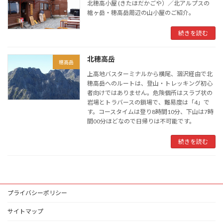
北穂高小屋 (きたほだかごや）／北アルプスの
槍ヶ岳・穂高岳周辺の山小屋のご紹介。
続きを読む
北穂高岳
穂高岳
上高地バスターミナルから横尾、涸沢経由で北
穂高岳へのルートは、登山・トレッキング初心
者向けではありません。危険個所はスラブ状の
岩場とトラバースの鎖場で、難易度は「4」で
す。コースタイムは登り8時間10分、下山は7時
間00分ほどなので日帰りは不可能です。
続きを読む
プライバシーポリシー
サイトマップ