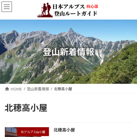
コ
ナ
ン
ビ
テ
ゲ
ン
ー
ツ
シ
へ
ョ
ス
ン
キ
に
登山新着情報
ッ
移
プ
動
HOME
登山新着情報
北穂高小屋
北穂高小屋
北穂高小屋
北アルプス山小屋